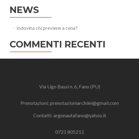
NEWS
Indovina chi previene a cena?
COMMENTI RECENTI
Via Ugo Bassi n. 6, Fano (PU)
Prenotazioni:
prenotazioniarchilei@gmail.com
Contatti:
argonautafano@yahoo.it
0721 805211