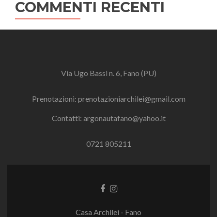
COMMENTI RECENTI
Via Ugo Bassi n. 6, Fano (PU)
Prenotazioni:
prenotazioniarchilei@gmail.com
Contatti:
argonautafano@yahoo.it
0721 805211
Link
Link
a
a
Facebook
Instagram
Casa Archilei - Fano